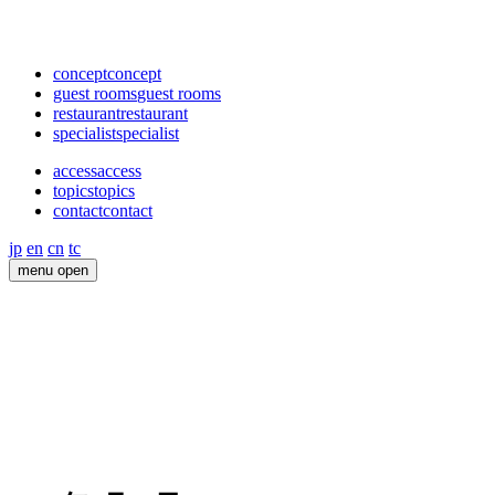
concept
concept
guest rooms
guest rooms
restaurant
restaurant
specialist
specialist
access
access
topics
topics
contact
contact
jp
en
cn
tc
menu open