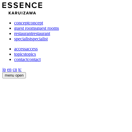
concept
concept
guest rooms
guest rooms
restaurant
restaurant
specialist
specialist
access
access
topics
topics
contact
contact
jp
en
cn
tc
menu open